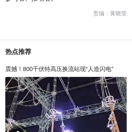
责编：黄晓莹
热点推荐
震撼！800千伏特高压换流站现“人造闪电”