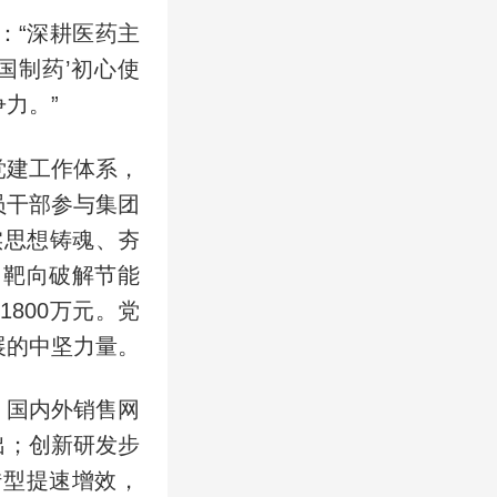
：“深耕医药主
国制药’初心使
力。”
党建工作体系，
员干部参与集团
实思想铸魂、夯
，靶向破解节能
800万元。党
展的中坚力量。
，国内外销售网
出；创新研发步
转型提速增效，