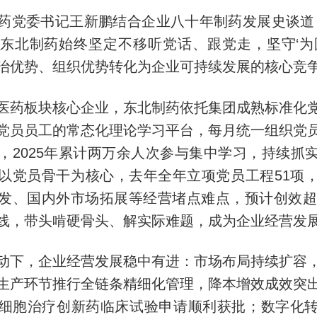
药党委书记王新鹏结合企业八十年制药发展史谈道
东北制药始终坚定不移听党话、跟党走，坚守‘为
治优势、组织优势转化为企业可持续发展的核心竞争
医药板块核心企业，东北制药依托集团成熟标准化
党员员工的常态化理论学习平台，每月统一组织党
，2025年累计两万余人次参与集中学习，持续抓
以党员骨干为核心，去年全年立项党员工程51项
发、国内外市场拓展等经营堵点难点，预计创效超1
线，带头啃硬骨头、解实际难题，成为企业经营发
动下，企业经营发展稳中有进：市场布局持续扩容
生产环节推行全链条精细化管理，降本增效成效突
细胞治疗创新药临床试验申请顺利获批；数字化