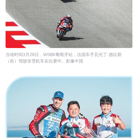
当地时间3月28日，WSBK葡萄牙站，法国车手瓦伦丁·德比斯
（前）驾驶张雪机车在比赛中。影像中国